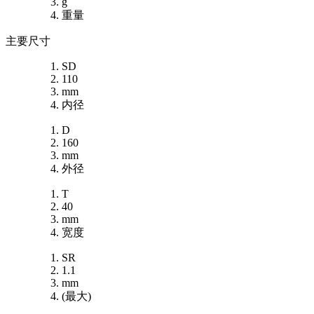
g
重量
主要尺寸
SD
110
mm
内径
D
160
mm
外径
T
40
mm
宽度
SR
1.1
mm
(最大)