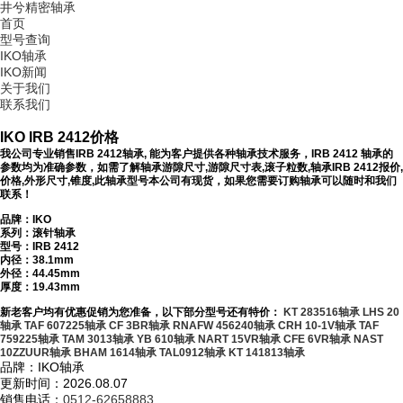
井兮精密轴承
首页
型号查询
IKO轴承
IKO新闻
关于我们
联系我们
IKO IRB 2412价格
我公司专业销售IRB 2412轴承, 能为客户提供各种轴承技术服务，IRB 2412 轴承的
参数均为准确参数，如需了解轴承游隙尺寸,游隙尺寸表,滚子粒数,轴承IRB 2412报价,
价格,外形尺寸,锥度,此轴承型号本公司有现货，如果您需要订购轴承可以随时和我们
联系！
品牌：IKO
系列：滚针轴承
型号：
IRB 2412
内径：38.1mm
外径：44.45mm
厚度：19.43mm
新老客户均有优惠促销为您准备，以下部分型号还有特价：
KT 283516轴承
LHS 20
轴承
TAF 607225轴承
CF 3BR轴承
RNAFW 456240轴承
CRH 10-1V轴承
TAF
759225轴承
TAM 3013轴承
YB 610轴承
NART 15VR轴承
CFE 6VR轴承
NAST
10ZZUUR轴承
BHAM 1614轴承
TAL0912轴承
KT 141813轴承
品牌：IKO轴承
更新时间：2026.08.07
销售电话：
0512-62658883