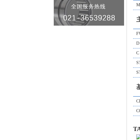
M
F
D
C
S
S
C
C
T