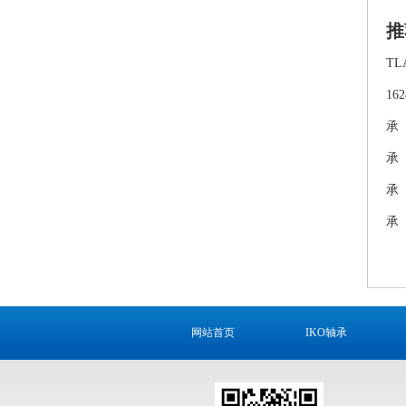
推
TL
16
承
承
承
承
网站首页
IKO轴承