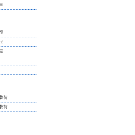
量
径
径
度
载荷
载荷