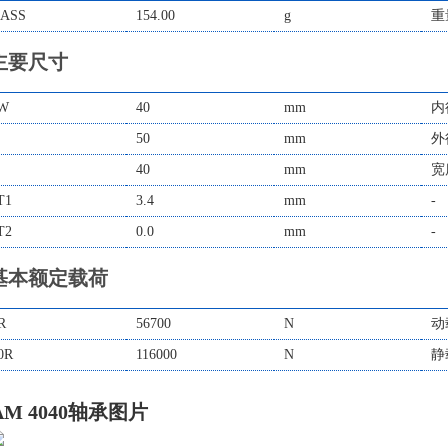
ASS
154.00
g
重
主要尺寸
W
40
mm
内
50
mm
外
40
mm
宽
T1
3.4
mm
-
T2
0.0
mm
-
基本额定载荷
R
56700
N
动
0R
116000
N
静
AM 4040轴承图片