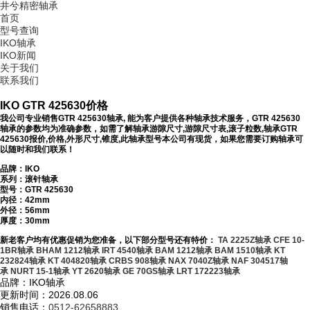
井兮精密轴承
首页
型号查询
IKO轴承
IKO新闻
关于我们
联系我们
IKO GTR 425630价格
我公司专业销售GTR 425630轴承, 能为客户提供各种轴承技术服务，GTR 425630
轴承的参数均为准确参数，如需了解轴承游隙尺寸,游隙尺寸表,滚子粒数,轴承GTR
425630报价,价格,外形尺寸,锥度,此轴承型号本公司有现货，如果您需要订购轴承可
以随时和我们联系！
品牌：IKO
系列：滚针轴承
型号：
GTR 425630
内径：42mm
外径：56mm
厚度：30mm
新老客户均有优惠促销为您准备，以下部分型号还有特价：
TA 2225Z轴承
CFE 10-
1BR轴承
BHAM 1212轴承
IRT 4540轴承
BAM 1212轴承
BAM 1510轴承
KT
232824轴承
KT 404820轴承
CRBS 908轴承
NAX 7040Z轴承
NAF 304517轴
承
NURT 15-1轴承
YT 2620轴承
GE 70GS轴承
LRT 172223轴承
品牌：IKO轴承
更新时间：2026.08.06
销售电话：
0512-62658883