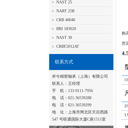
NAST 25
NART 25R
CRB 40040
BRI 183020
购
NAST 30
您
CRBF2012AT
4
联系方式
井兮精密轴承（上海）有限公司
O
联系人：王经理
手 机：133-9111-7956
电 话：021-36539288
电 话：021-36539299
D
地 址：上海市闸北区天目西路
L
547 号联通国际大厦C座1511室