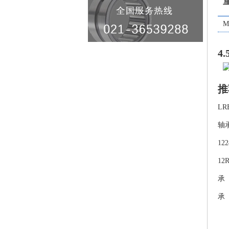
M
4
推
LR
轴
12
12
承
承