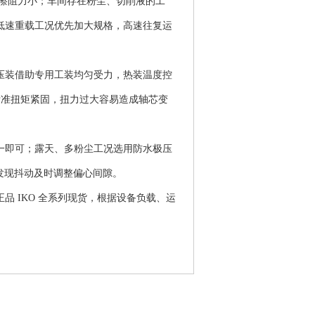
摩擦阻力小；车间存在粉尘、切削液的工
低速重载工况优先加大规格，高速往复运
。压装借助专用工装均匀受力，热装温度控
按标准扭矩紧固，扭力过大容易造成轴芯变
之一即可；露天、多粉尘工况选用防水极压
发现抖动及时调整偏心间隙。
品 IKO 全系列现货，根据设备负载、运