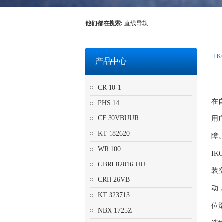
他们都在搜索:
直线导轨
I
产品中心
CR 10-1
在
PHS 14
CF 30VBUUR
用
KT 182620
障
WR 100
I
GBRI 82016 UU
装
CRH 26VB
动
KT 323713
位
NBX 1725Z