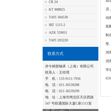
选
CR 24
况
KT 808825
TAFI 304530
动
IRT 1215-2
装
AZK 559011
制
TAFI 203220
形
润
联系方式
润
井兮精密轴承（上海）有限公司
市
联系人：王经理
行
手 机：133-9111-7956
电 话：021-36539288
电 话：021-36539299
地 址：上海市闸北区天目西路
547 号联通国际大厦C座1511室