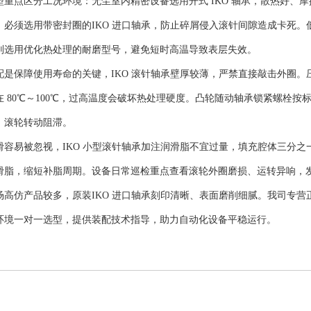
型重点区分工况环境：无尘室内精密设备选用开式 IKO 轴承，散热好、
，必须选用带密封圈的
IKO 进口轴承
，防止碎屑侵入滚针间隙造成卡死。
则选用优化热处理的耐磨型号，避免短时高温导致表层失效。
配是保障使用寿命的关键，IKO 滚针轴承壁厚较薄，严禁直接敲击外圈
在 80℃～100℃，过高温度会破坏热处理硬度。凸轮随动轴承锁紧螺栓
、滚轮转动阻滞。
滑容易被忽视，IKO 小型滚针轴承加注润滑脂不宜过量，填充腔体三分
滑脂，缩短补脂周期。设备日常巡检重点查看滚轮外圈磨损、运转异响，
场高仿产品较多，原装
IKO 进口轴承
刻印清晰、表面磨削细腻。我司专营正
环境一对一选型，提供装配技术指导，助力自动化设备平稳运行。