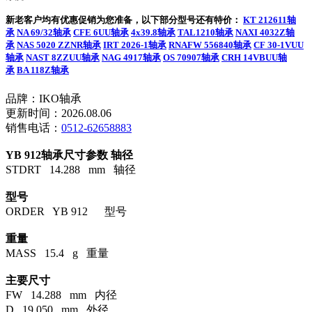
新老客户均有优惠促销为您准备，以下部分型号还有特价：
KT 212611轴
承
NA 69/32轴承
CFE 6UU轴承
4x39.8轴承
TAL1210轴承
NAXI 4032Z轴
承
NAS 5020 ZZNR轴承
IRT 2026-1轴承
RNAFW 556840轴承
CF 30-1VUU
轴承
NAST 8ZZUU轴承
NAG 4917轴承
OS 70907轴承
CRH 14VBUU轴
承
BA 118Z轴承
品牌：IKO轴承
更新时间：2026.08.06
销售电话：
0512-62658883
YB 912轴承尺寸参数
轴径
STDRT 14.288 mm 轴径
型号
ORDER YB 912 型号
重量
MASS 15.4 g 重量
主要尺寸
FW 14.288 mm 内径
D 19.050 mm 外径