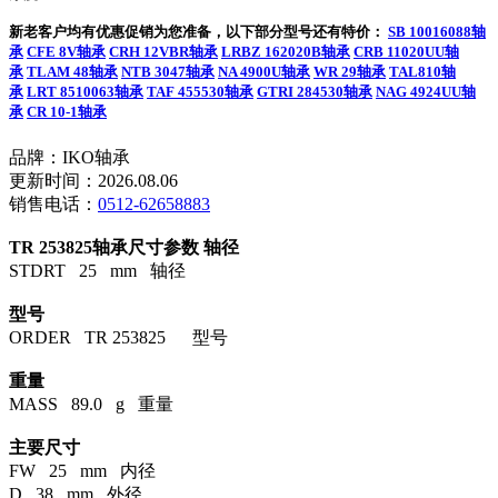
新老客户均有优惠促销为您准备，以下部分型号还有特价：
SB 10016088轴
承
CFE 8V轴承
CRH 12VBR轴承
LRBZ 162020B轴承
CRB 11020UU轴
承
TLAM 48轴承
NTB 3047轴承
NA 4900U轴承
WR 29轴承
TAL810轴
承
LRT 8510063轴承
TAF 455530轴承
GTRI 284530轴承
NAG 4924UU轴
承
CR 10-1轴承
品牌：IKO轴承
更新时间：2026.08.06
销售电话：
0512-62658883
TR 253825轴承尺寸参数
轴径
STDRT 25 mm 轴径
型号
ORDER TR 253825 型号
重量
MASS 89.0 g 重量
主要尺寸
FW 25 mm 内径
D 38 mm 外径