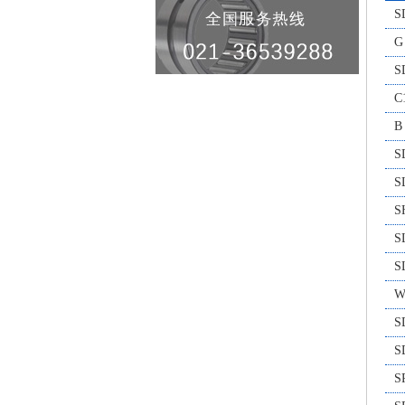
S
G
S
C
B
S
S
S
S
S
S
S
S