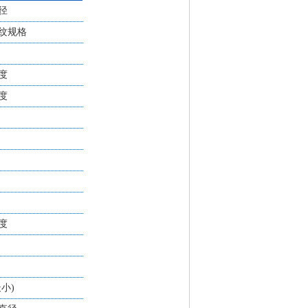
径
纹规格
度
度
度
最小)