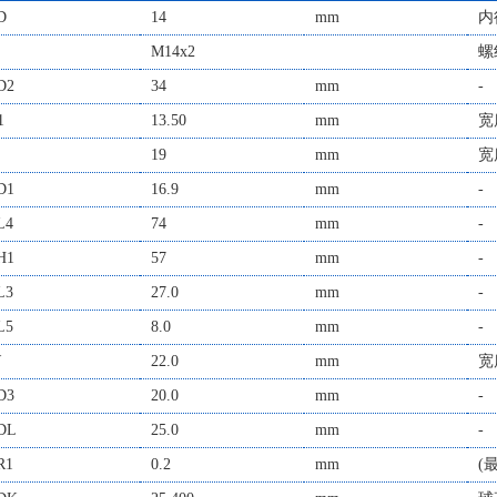
D
14
mm
内
M14x2
螺
D2
34
mm
-
1
13.50
mm
宽
19
mm
宽
D1
16.9
mm
-
L4
74
mm
-
H1
57
mm
-
L3
27.0
mm
-
L5
8.0
mm
-
W
22.0
mm
宽
D3
20.0
mm
-
DL
25.0
mm
-
R1
0.2
mm
(