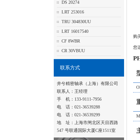
DS 20274
LRT 253016
TRU 304830UU
LRT 16017540
购
CF 8WBR
您
CR 30VBUU
P
联系方式
井兮精密轴承（上海）有限公司
O
联系人：王经理
手 机：133-9111-7956
电 话：021-36539288
电 话：021-36539299
M
地 址：上海市闸北区天目西路
547 号联通国际大厦C座1511室