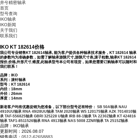
井兮精密轴承
首页
型号查询
IKO轴承
IKO新闻
关于我们
联系我们
IKO KT 182614价格
我公司专业销售KT 182614轴承, 能为客户提供各种轴承技术服务，KT 182614 轴承
的参数均为准确参数，如需了解轴承游隙尺寸,游隙尺寸表,滚子粒数,轴承KT 182614
报价,价格,外形尺寸,锥度,此轴承型号本公司有现货，如果您需要订购轴承可以随时和
我们联系！
品牌：IKO
系列：滚针轴承
型号：
KT 182614
内径：18mm
外径：26mm
厚度：14mm
新老客户均有优惠促销为您准备，以下部分型号还有特价：
SB 50A轴承
NAU
4910UU轴承
RNA 49/28UU轴承
TAM 2020轴承
WS 120175轴承
AZK 7014010轴
承
TAF-556825轴承
GBRI 325228 U轴承
IRB 88-1轴承
TA 2230Z轴承
KT 424816
轴承
TAF1-8511526轴承
RNA 4913轴承
NAS 5008 ZZNR轴承
TA 2515Z轴承
品牌：IKO轴承
更新时间：2026.08.07
销售电话：
0512-62658883