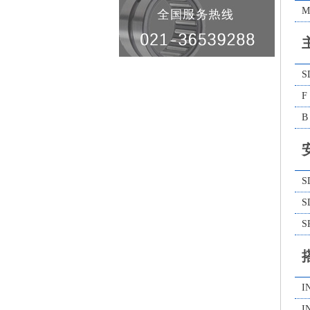
M
S
F
B
S
S
S
I
I