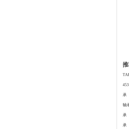
推
TA
45
承
轴
承
承