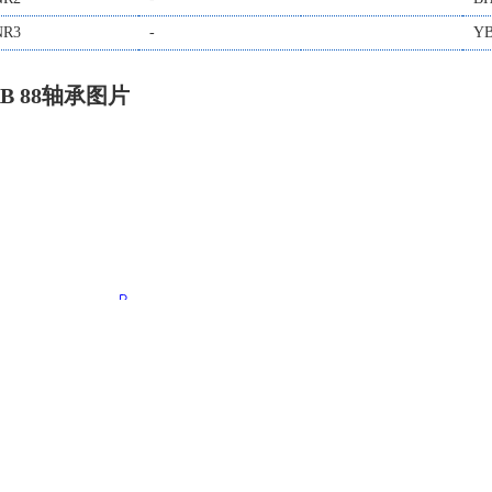
NR3
-
Y
RB 88轴承图片