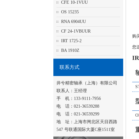
CFE 10-1VUU
OS 15235
RNA 6904UU
CF 24-1VBUUR
购
IRT 1725-2
您
BA 1910Z
I
联系方式
井兮精密轴承（上海）有限公司
S
联系人：王经理
手 机：133-9111-7956
电 话：021-36539288
电 话：021-36539299
O
地 址：上海市闸北区天目西路
547 号联通国际大厦C座1511室