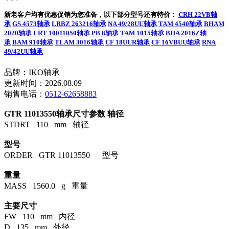
新老客户均有优惠促销为您准备，以下部分型号还有特价：
CRH 22VB轴
承
GS 4573轴承
LRBZ 263216轴承
NA 49/28UU轴承
TAM 4540轴承
BHAM
2020轴承
LRT 10011050轴承
PB 8轴承
TAM 1015轴承
BHA 2016Z轴
承
BAM 910轴承
TLAM 3016轴承
CF 18UUR轴承
CF 16VBUU轴承
RNA
49/42UU轴承
品牌：IKO轴承
更新时间：2026.08.09
销售电话：
0512-62658883
GTR 11013550轴承尺寸参数
轴径
STDRT 110 mm 轴径
型号
ORDER GTR 11013550 型号
重量
MASS 1560.0 g 重量
主要尺寸
FW 110 mm 内径
D 135 mm 外径