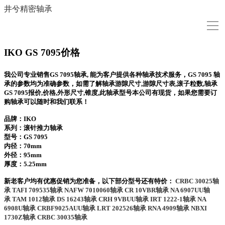
井兮精密轴承
导
航
首页
IKO GS 7095价格
我公司专业销售GS 7095轴承, 能为客户提供各种轴承技术服务，GS 7095 轴
型号查询
承的参数均为准确参数，如需了解轴承游隙尺寸,游隙尺寸表,滚子粒数,轴承
GS 7095报价,价格,外形尺寸,锥度,此轴承型号本公司有现货，如果您需要订
购轴承可以随时和我们联系！
IKO轴承
品牌：IKO
系列：滚针推力轴承
型号：
GS 7095
IKO新闻
内径：70mm
外径：95mm
厚度：5.25mm
关于我们
新老客户均有优惠促销为您准备，以下部分型号还有特价：
CRBC 30025轴
承
TAFI 709535轴承
NAFW 7010060轴承
CR 10VBR轴承
NA 6907UU轴
承
TAM 1012轴承
DS 16243轴承
CRH 9VBUU轴承
IRT 1222-1轴承
NA
联系我们
6908U轴承
CRBF9025AUU轴承
LRT 202526轴承
RNA 4909轴承
NBXI
1730Z轴承
CRBC 30035轴承