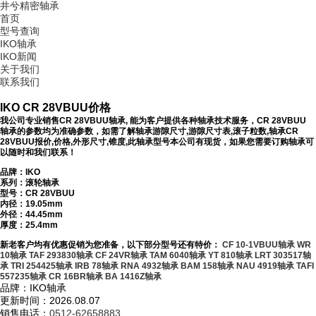
井兮精密轴承
首页
型号查询
IKO轴承
IKO新闻
关于我们
联系我们
IKO CR 28VBUU价格
我公司专业销售CR 28VBUU轴承, 能为客户提供各种轴承技术服务，CR 28VBUU
轴承的参数均为准确参数，如需了解轴承游隙尺寸,游隙尺寸表,滚子粒数,轴承CR
28VBUU报价,价格,外形尺寸,锥度,此轴承型号本公司有现货，如果您需要订购轴承可
以随时和我们联系！
品牌：IKO
系列：滚轮轴承
型号：
CR 28VBUU
内径：19.05mm
外径：44.45mm
厚度：25.4mm
新老客户均有优惠促销为您准备，以下部分型号还有特价：
CF 10-1VBUU轴承
WR
10轴承
TAF 293830轴承
CF 24VR轴承
TAM 6040轴承
YT 810轴承
LRT 303517轴
承
TRI 254425轴承
IRB 78轴承
RNA 4932轴承
BAM 158轴承
NAU 4919轴承
TAFI
557235轴承
CR 16BR轴承
BA 1416Z轴承
品牌：IKO轴承
更新时间：2026.08.07
销售电话：
0512-62658883