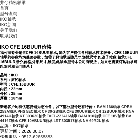
井兮精密轴承
首页
型号查询
IKO轴承
IKO新闻
关于我们
联系我们
IKO CFE 16BUUR价格
我公司专业销售CFE 16BUUR轴承, 能为客户提供各种轴承技术服务，CFE 16BUUR
轴承的参数均为准确参数，如需了解轴承游隙尺寸,游隙尺寸表,滚子粒数,轴承CFE
16BUUR报价,价格,外形尺寸,锥度,此轴承型号本公司有现货，如果您需要订购轴承可
以随时和我们联系！
品牌：IKO
系列：滚轮轴承
型号：
CFE 16BUUR
内径：22mm
外径：35mm
厚度：18mm
新老客户均有优惠促销为您准备，以下部分型号还有特价：
BAM 166轴承
CRBH
258A轴承
PHS 5EC轴承
CF 30-2B轴承
CFE 30UUR轴承
CR 12BUUR轴承
RNA
4914U轴承
KT 303620轴承
TAF1-223416轴承
BAM 810轴承
CFE 18V轴承
BA
4416Z轴承
CFE 10VBUUR轴承
LRT 303517轴承
NA 69/32U轴承
品牌：IKO轴承
更新时间：2026.08.07
销售电话：
0512-62658883