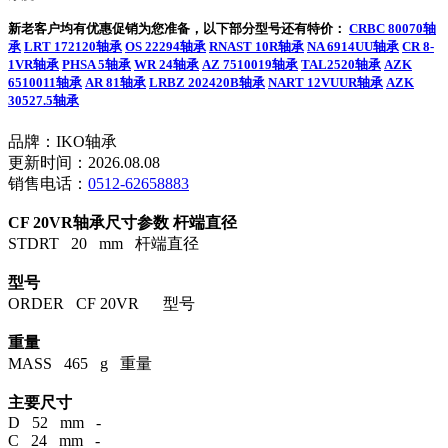
新老客户均有优惠促销为您准备，以下部分型号还有特价：
CRBC 80070轴
承
LRT 172120轴承
OS 22294轴承
RNAST 10R轴承
NA 6914UU轴承
CR 8-
1VR轴承
PHSA 5轴承
WR 24轴承
AZ 7510019轴承
TAL2520轴承
AZK
6510011轴承
AR 81轴承
LRBZ 202420B轴承
NART 12VUUR轴承
AZK
30527.5轴承
品牌：IKO轴承
更新时间：2026.08.08
销售电话：
0512-62658883
CF 20VR轴承尺寸参数
杆端直径
STDRT 20 mm 杆端直径
型号
ORDER CF 20VR 型号
重量
MASS 465 g 重量
主要尺寸
D 52 mm -
C 24 mm -