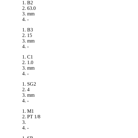
B2
63.0
mm
-
B3
15
mm
-
C1
1.0
mm
-
SG2
4
mm
-
M1
PT 1/8
-