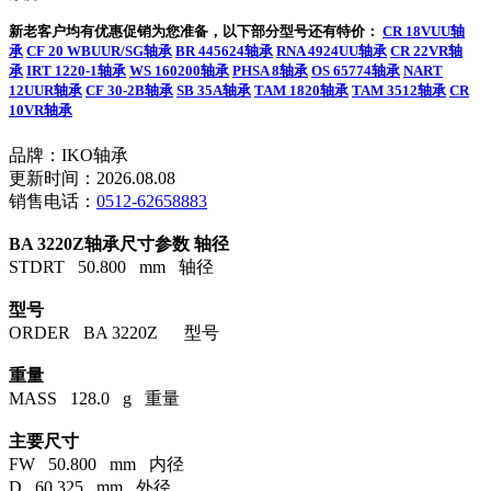
新老客户均有优惠促销为您准备，以下部分型号还有特价：
CR 18VUU轴
承
CF 20 WBUUR/SG轴承
BR 445624轴承
RNA 4924UU轴承
CR 22VR轴
承
IRT 1220-1轴承
WS 160200轴承
PHSA 8轴承
OS 65774轴承
NART
12UUR轴承
CF 30-2B轴承
SB 35A轴承
TAM 1820轴承
TAM 3512轴承
CR
10VR轴承
品牌：IKO轴承
更新时间：2026.08.08
销售电话：
0512-62658883
BA 3220Z轴承尺寸参数
轴径
STDRT 50.800 mm 轴径
型号
ORDER BA 3220Z 型号
重量
MASS 128.0 g 重量
主要尺寸
FW 50.800 mm 内径
D 60.325 mm 外径