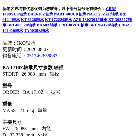
新老客户均有优惠促销为您准备，以下部分型号还有特价：
CRBS
1408VUU轴承
BA 1610Z轴承
NART 40UUR轴承
NAST 25ZZR轴承
IRB
612-1轴承
KT 8128轴承
KT 172220轴承
AZK 13023015轴承
KT 303527轴
承
BRI 406028轴承
BA 68Z轴承
CRH 30VUU轴承
BRI 264120轴承
LRBZ
101416轴承
TA 5030Z轴承
品牌：IKO轴承
更新时间：2026.08.07
销售电话：
0512-62658883
BA 1710Z轴承尺寸参数
轴径
STDRT 26.988 mm 轴径
型号
ORDER BA 1710Z 型号
重量
MASS 23.5 g 重量
主要尺寸
FW 26.988 mm 内径
D 33.338 mm 外径